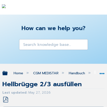
How can we help you?
Expand/collapse global hierarchy
Home
CGM MEDISTAR
Handbuch
Gra
Hellbrügge 2/3 ausfüllen
Last updated
May 27, 2026
Save