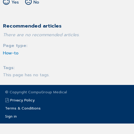
Yes
No
Recommended articles
There are no recommended articles.
Page type
How-to
Tags
This page has no tags.
© Copyright CompuGroup Medical
Privacy Policy
Terms & Conditions
Sign in