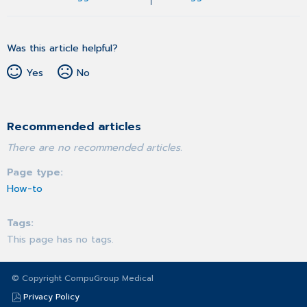
Was this article helpful?
Yes
No
Recommended articles
There are no recommended articles.
Page type
How-to
Tags
This page has no tags.
© Copyright CompuGroup Medical
Privacy Policy