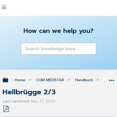
How can we help you?
Expand/collapse global hierarchy
Home
CGM MEDISTAR
Handbuch
Gra
Hellbrügge 2/3
Last updated
May 27, 2026
Save