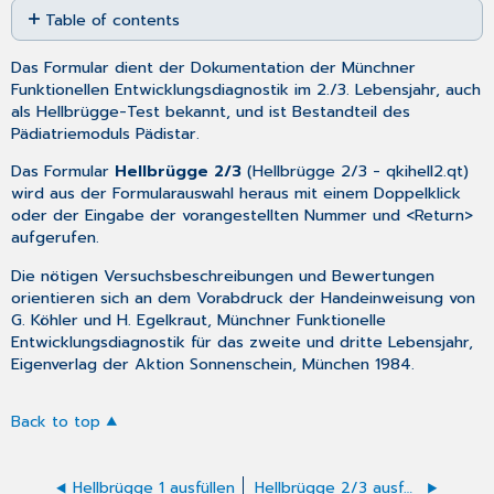
Table of contents
as
No
PDF
headers
Das Formular dient der Dokumentation der Münchner
Funktionellen Entwicklungsdiagnostik im 2./3. Lebensjahr, auch
als Hellbrügge-Test bekannt, und ist Bestandteil des
Pädiatriemoduls Pädistar.
Das Formular
Hellbrügge 2/3
(
Hellbrügge 2/3
- qkihell2.qt)
wird aus der
Formularauswahl
heraus mit einem Doppelklick
oder der Eingabe der vorangestellten Nummer und <Return>
aufgerufen.
Die nötigen Versuchsbeschreibungen und Bewertungen
orientieren sich an dem Vorabdruck der Handeinweisung von
G. Köhler und H. Egelkraut, Münchner Funktionelle
Entwicklungsdiagnostik für das zweite und dritte Lebensjahr,
Eigenverlag der Aktion Sonnenschein, München 1984.
Back to top
Hellbrügge 1 ausfüllen
Hellbrügge 2/3 ausfüllen