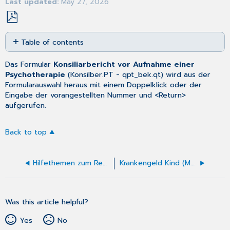
Last updated
May 27, 2026
Save
Table of contents
as
No
PDF
headers
Das Formular
Konsiliarbericht vor Aufnahme einer
Psychotherapie
(
Konsilber.PT
- qpt_bek.qt) wird aus der
Formularauswahl
heraus mit einem Doppelklick oder der
Eingabe der vorangestellten Nummer und <Return>
aufgerufen.
Back to top
Hilfethemen zum Rezeptformular
Krankengeld Kind (Muster 21)
Was this article helpful?
Yes
No