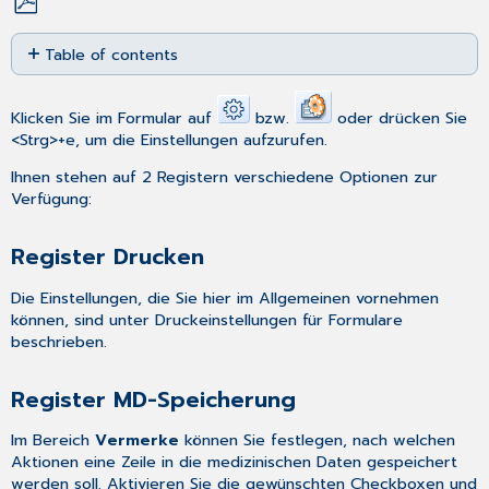
Save
Table of contents
as
PDF
Register
Drucken
Klicken Sie im Formular auf
bzw.
oder drücken Sie
Register
<Strg>+e, um die Einstellungen aufzurufen.
MD-
Speicherung
Ihnen stehen auf 2 Registern verschiedene Optionen zur
Verfügung:
Register Drucken
Die Einstellungen, die Sie hier im Allgemeinen vornehmen
können, sind unter
Druckeinstellungen für Formulare
beschrieben.
Register MD-Speicherung
Im Bereich
Vermerke
können Sie festlegen, nach welchen
Aktionen eine Zeile in die medizinischen Daten gespeichert
werden soll. Aktivieren Sie die gewünschten Checkboxen und