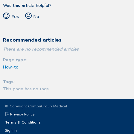
Was this article helpful?
Yes
No
Recommended articles
There are no recommended articles.
Page type
How-to
Tags
This page has no tags.
© Copyright CompuGroup Medical
Privacy Policy
Terms & Conditions
Sign in