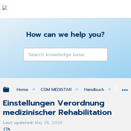
How can we help you?
Expand/collapse global hierarchy
Home
CGM MEDISTAR
Handbuch
Gra
Einstellungen Verordnung
medizinischer Rehabilitation
Last updated
May 28, 2026