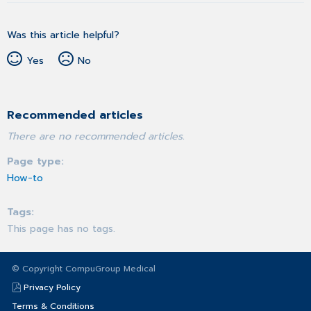
Was this article helpful?
Yes
No
Recommended articles
There are no recommended articles.
Page type
How-to
Tags
This page has no tags.
© Copyright CompuGroup Medical
Privacy Policy
Terms & Conditions