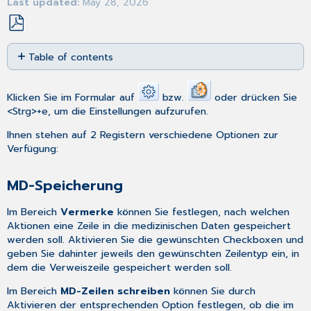
Last updated
May 28, 2026
Save
Table of contents
as
PDF
MD-
Speicherung
Klicken Sie im Formular auf
bzw.
oder drücken Sie
Drucken
<Strg>+e, um die Einstellungen aufzurufen.
Ihnen stehen auf 2 Registern verschiedene Optionen zur
Verfügung:
MD-Speicherung
Im Bereich
Vermerke
können Sie festlegen, nach welchen
Aktionen eine Zeile in die medizinischen Daten gespeichert
werden soll. Aktivieren Sie die gewünschten Checkboxen und
geben Sie dahinter jeweils den gewünschten Zeilentyp ein, in
dem die Verweiszeile gespeichert werden soll.
Im Bereich
MD-Zeilen schreiben
können Sie durch
Aktivieren der entsprechenden Option festlegen, ob die im