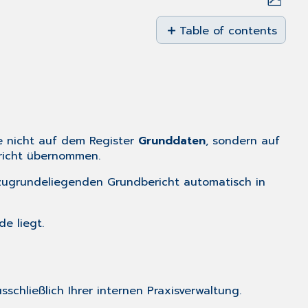
Save
as
Table of contents
PDF
Register
Allgemein
Bereich
Zähler
Bereich
Stempeldruck
be nicht auf dem Register
Grunddaten
, sondern auf
Register
ericht übernommen.
Drucken
zugrundeliegenden Grundbericht automatisch in
Register
MD-
Speicherung
e liegt.
schließlich Ihrer internen Praxisverwaltung.