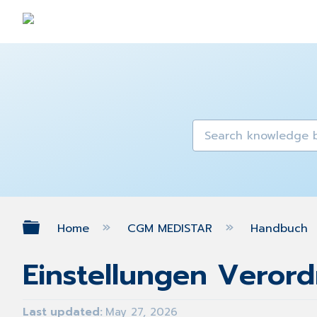
Expand/collapse global hierarch
Home
CGM MEDISTAR
Handbuch
Einstellungen Veror
Last updated
May 27, 2026