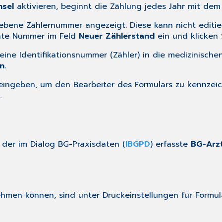
hsel
aktivieren, beginnt die Zählung jedes Jahr mit dem 
gebene Zählernummer angezeigt. Diese kann nicht editi
hte Nummer im Feld
Neuer Zählerstand
ein und klicken S
ine Identifikationsnummer (Zähler) in die medizinische
n.
l eingeben, um den Bearbeiter des Formulars zu kennzei
.
r der im Dialog
BG-Praxisdaten
(
IBGPD
) erfasste
BG-Arz
nehmen können, sind unter
Druckeinstellungen für Formul