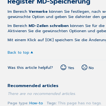
Register MD-Speicherung
Im Bereich
Vermerke
können Sie festlegen, nach we
gewünschte Option und geben Sie dahinter den gewü
Im Bereich
MD-Zeilen schreiben
können Sie für die
Aktivieren Sie die gewünschten Optionen und geben 
Mit einem Klick auf [OK] speichern Sie die Änderun
Back to top
Was this article helpful?
Yes
No
Recommended articles
There are no recommended articles.
Page type
How-to
Tags
This page has no tags.