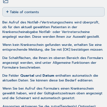
Save
Table of contents
as
PDF
Register
Bei Aufruf des Notfall-/Vertretungsscheins wird überprüft,
Diagnosen
ob für den aktuell gewählten Patienten in der
und
Krankenscheinabgabe
Notfall- oder Vertreterscheine
Befunde
angelegt wurden. Diese werden Ihnen zur Auswahl gestellt.
Register
Leistungsziffern
Wenn kein Krankenschein gefunden wurde, erhalten Sie eine
entsprechende Meldung, die Sie mit [OK] bestätigen müssen.
Die Schaltflächen, die Ihnen im oberen Bereich des Formulars
angezeigt werden, sind unter
Allgemeine Funktionen der
Formulare
beschrieben.
Die Felder
Quartal
und
Datum
enthalten automatisch die
aktuellen Daten. Sie können diese bei Bedarf editieren.
Wenn Sie bei Aufruf des Formulars einen Krankenschein
gewählt haben, wird der Gültigkeitszeitraum oben angezeigt
und die Scheinart wird automatisch gesetzt.
Ansonsten aktivieren Sie die zutreffenden(n) Option(en):