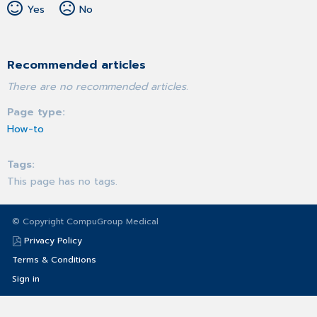
Yes
No
Recommended articles
There are no recommended articles.
Page type
How-to
Tags
This page has no tags.
© Copyright CompuGroup Medical
Privacy Policy
Terms & Conditions
Sign in