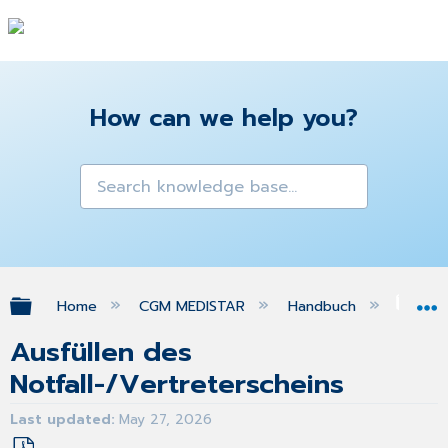
How can we help you?
Expand/collapse global hierarchy
Home
CGM MEDISTAR
Handbuch
Gra
Ausfüllen des
Notfall-/Vertreterscheins
Last updated
May 27, 2026