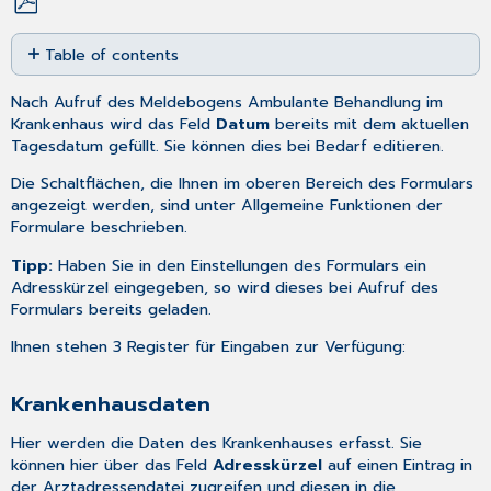
Save
Table of contents
as
PDF
Krankenhausdaten
Nach
Aufruf
des Meldebogens Ambulante Behandlung im
EBM-
Krankenhaus wird das Feld
Datum
bereits mit dem aktuellen
Position
Tagesdatum gefüllt. Sie können dies bei Bedarf editieren.
ICDs
Die Schaltflächen, die Ihnen im oberen Bereich des Formulars
angezeigt werden, sind unter
Allgemeine Funktionen der
Formulare
beschrieben.
Tipp:
Haben Sie in den
Einstellungen
des Formulars ein
Adresskürzel eingegeben, so wird dieses bei Aufruf des
Formulars bereits geladen.
Ihnen stehen 3 Register für Eingaben zur Verfügung:
Krankenhausdaten
Hier werden die Daten des Krankenhauses erfasst. Sie
können hier über das Feld
Adresskürzel
auf einen Eintrag in
der
Arztadressendatei
zugreifen und diesen in die