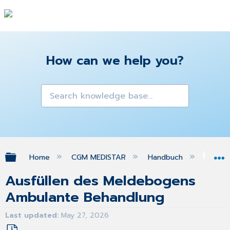
How can we help you?
Expand/collapse global hierarchy
Home
CGM MEDISTAR
Handbuch
Gra
Ausfüllen des Meldebogens
Ambulante Behandlung
Last updated
May 27, 2026