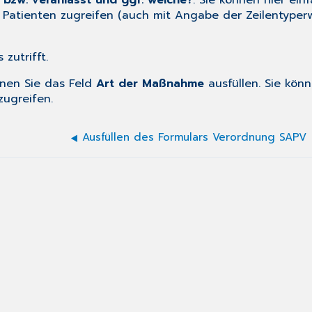
zw. veranlasst und ggf. welche?
: Sie können hier ei
s Patienten zugreifen (auch mit Angabe der Zeilentyperw
s zutrifft.
nnen Sie das Feld
Art der Maßnahme
ausfüllen. Sie könn
zugreifen.
Ausfüllen des Formulars Verordnung SAPV