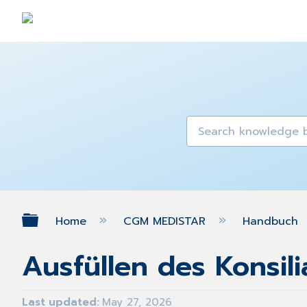
Expand/collapse global hierarch
Home
CGM MEDISTAR
Handbuch
Ausfüllen des Konsil
Last updated
May 27, 2026