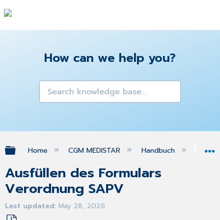
How can we help you?
Expand/collapse global hierarchy
Home
CGM MEDISTAR
Handbuch
Gra
Ausfüllen des Formulars
Verordnung SAPV
Last updated
May 28, 2026