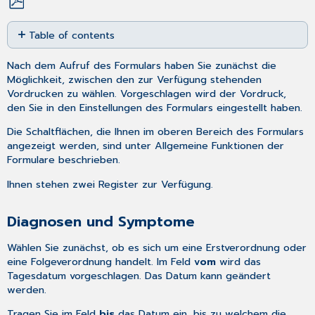
Save
Table of contents
as
PDF
Diagnosen
Nach dem
Aufruf
des Formulars haben Sie zunächst die
und
Möglichkeit, zwischen den zur Verfügung stehenden
Symptome
Vordrucken zu wählen. Vorgeschlagen wird der Vordruck,
Medikation
den Sie in den Einstellungen des Formulars eingestellt haben.
und
Maßnahmen
Die Schaltflächen, die Ihnen im oberen Bereich des Formulars
angezeigt werden, sind unter
Allgemeine Funktionen der
Formulare
beschrieben.
Ihnen stehen zwei Register zur Verfügung.
Diagnosen und Symptome
Wählen Sie zunächst, ob es sich um eine Erstverordnung oder
eine Folgeverordnung handelt. Im Feld
vom
wird das
Tagesdatum vorgeschlagen. Das Datum kann geändert
werden.
Tragen Sie im Feld
bis
das Datum ein, bis zu welchem die