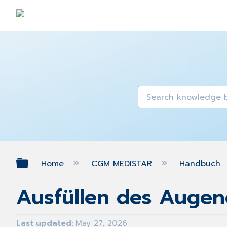
Expand/collapse global hierarch
Home
CGM MEDISTAR
Handbuch
Ausfüllen des Augen
Last updated
May 27, 2026