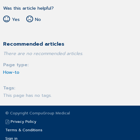
Was this article helpful?
Yes
No
Recommended articles
There are no recommended articles.
Page type
How-to
Tags
This page has no tags.
© Copyright CompuGroup Medical
Privacy Policy
Terms & Conditions
Sign in