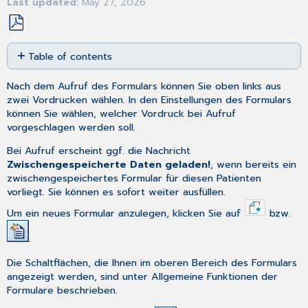
Last updated
May 27, 2026
Save
Table of contents
as
PDF
Diagnosen,
Nach dem
Aufruf
des Formulars können Sie oben links aus
Schädigungen
zwei Vordrucken wählen. In den Einstellungen des Formulars
und
können Sie wählen, welcher Vordruck bei Aufruf
Ziele
vorgeschlagen werden soll.
Rehabilitationssport
Funktionstraining
Bei Aufruf erscheint ggf. die Nachricht
Zwischengespeicherte Daten geladen!
, wenn bereits ein
Weitere
zwischengespeichertes Formular für diesen Patienten
Angaben
vorliegt. Sie können es sofort weiter ausfüllen.
Um ein neues Formular anzulegen, klicken Sie auf
bzw.
.
Die Schaltflächen, die Ihnen im oberen Bereich des Formulars
angezeigt werden, sind unter
Allgemeine Funktionen der
Formulare
beschrieben.