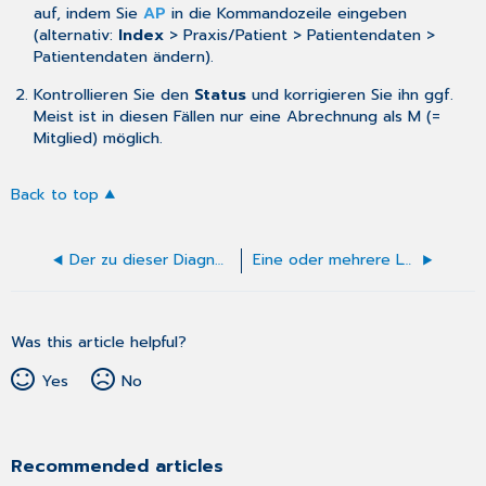
auf, indem Sie
AP
in die Kommandozeile eingeben
(alternativ:
Index
> Praxis/Patient > Patientendaten >
Patientendaten ändern).
Kontrollieren Sie den
Status
und korrigieren Sie ihn ggf.
Meist ist in diesen Fällen nur eine Abrechnung als M (=
Mitglied) möglich.
Back to top
Der zu dieser Diagnose angegebene ICD
Eine oder mehrere Leistungen des Patienten konnten keinem Arzt zugeordnet werden
Was this article helpful?
Yes
No
Recommended articles