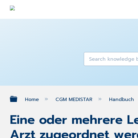
Expand/collapse global hierarch
Home
CGM MEDISTAR
Handbuch
Eine oder mehrere L
Arzt zugeordnet we