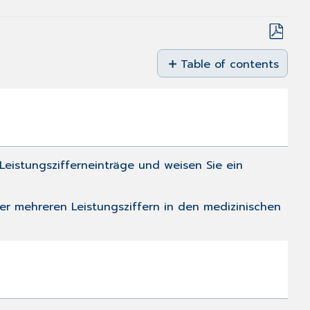
Save
as
Table of contents
PDF
Problembeschreibung
Lösung
eistungszifferneinträge und weisen Sie ein
der mehreren Leistungsziffern in den medizinischen