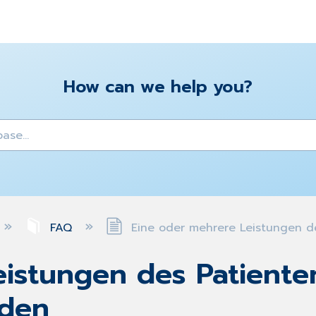
How can we help you?
y
FAQ
Eine oder mehrere Leistungen d
eistungen des Patient
rden