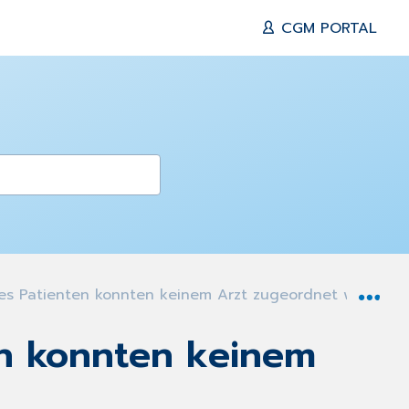
CGM PORTAL
Exp
es Patienten konnten keinem Arzt zugeordnet werden
en konnten keinem