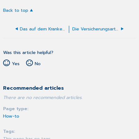
Back to top
Das auf dem Krankenschein gewählte Abrechnungsgebiet
Die Versicherungsart ist in Kombination mit der gewählten Krankenkasse
Was this article helpful?
Yes
No
Recommended articles
There are no recommended articles.
Page type
How-to
Tags
This page has no tags.