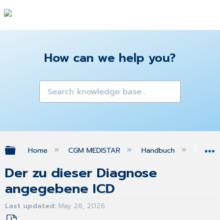
How can we help you?
Expand/collapse global hierarchy
Home
CGM MEDISTAR
Handbuch
FA
Der zu dieser Diagnose
angegebene ICD
Last updated
May 26, 2026