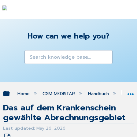
How can we help you?
Expand/collapse global hierarchy
Home
CGM MEDISTAR
Handbuch
FA
Das auf dem Krankenschein
gewählte Abrechnungsgebiet
Last updated
May 26, 2026