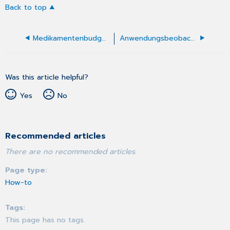
Back to top
Medikamentenbudget ohne Praxisbesonderheiten
Anwendungsbeobachtung
Was this article helpful?
Yes
No
Recommended articles
There are no recommended articles.
Page type
How-to
Tags
This page has no tags.