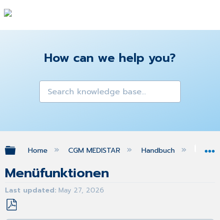
How can we help you?
Expand/collapse global hierarchy
Home
CGM MEDISTAR
Handbuch
Ana
Menüfunktionen
Last updated
May 27, 2026
Save