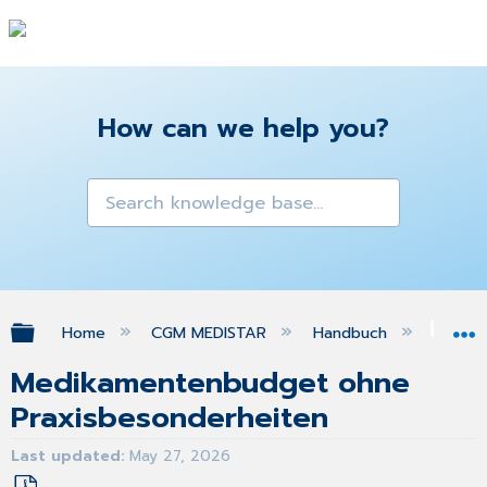
How can we help you?
Expand/collapse global hierarchy
Home
CGM MEDISTAR
Handbuch
Ana
Medikamentenbudget ohne
Praxisbesonderheiten
Last updated
May 27, 2026