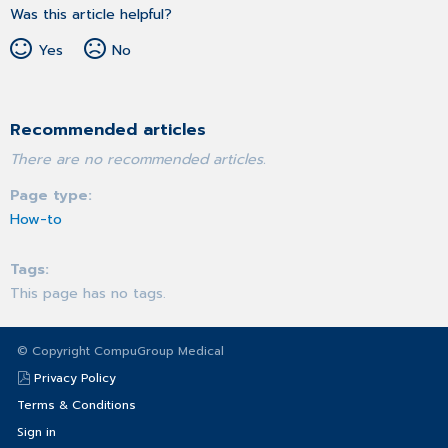
Was this article helpful?
Yes
No
Recommended articles
There are no recommended articles.
Page type
How-to
Tags
This page has no tags.
© Copyright CompuGroup Medical
Privacy Policy
Terms & Conditions
Sign in