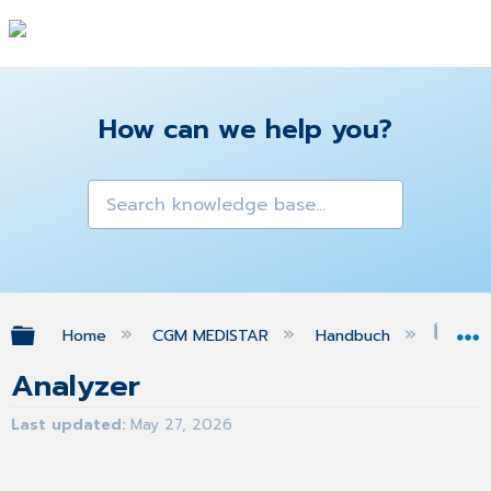
How can we help you?
Expand/collapse global hierarchy
Home
CGM MEDISTAR
Handbuch
Ana
Analyzer
Last updated
May 27, 2026