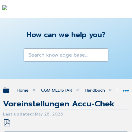
How can we help you?
Expand/collapse global hierarchy
Home
CGM MEDISTAR
Handbuch
Acc
Voreinstellungen Accu-Chek
Last updated
May 28, 2026
Save