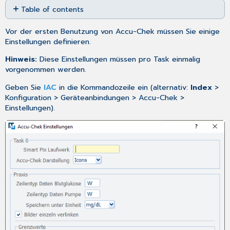
Table of contents
as
PDF
Bereich
Vor der ersten Benutzung von Accu-Chek müssen Sie einige
Task
Einstellungen definieren.
Bereich
Praxis
Hinweis:
Diese Einstellungen müssen pro Task einmalig
Bereich
vorgenommen werden.
Grenzwerte
Geben Sie
IAC
in die Kommandozeile ein (alternativ:
Index
>
Konfiguration > Geräteanbindungen > Accu-Chek >
Einstellungen).