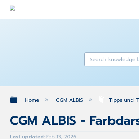
Expand/collapse global hierarch
Home
CGM ALBIS
Tipps und T
CGM ALBIS - Farbdar
Last updated
Feb 13, 2026