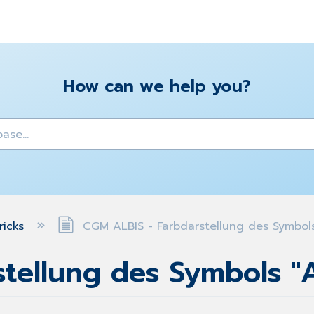
How can we help you?
y
ricks
CGM ALBIS - Farbdarstellung des Symbol
stellung des Symbols 