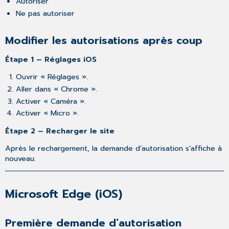
Autoriser
(iOS)
Ne pas autoriser
Première
demande
d’autorisation
Modifier les autorisations après coup
Modifier
Étape 1 – Réglages iOS
les
autorisations
Ouvrir « Réglages ».
après
Aller dans « Chrome ».
coup
Activer « Caméra ».
Safari
(iOS)
Activer « Micro ».
Première
Étape 2 – Recharger le site
demande
d’autorisation
Après le rechargement, la demande d’autorisation s’affiche à
nouveau.
Modifier
les
autorisations
après
Microsoft Edge (iOS)
coup
Première demande d’autorisation