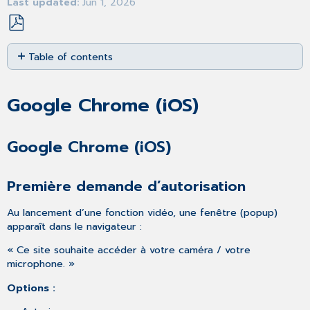
Last updated
Jun 1, 2026
Save
Table of contents
as
PDF
Google
Chrome
Google Chrome (iOS)
(iOS)
Google
Chrome
Google Chrome (iOS)
(iOS)
Première
Première demande d’autorisation
demande
d’autorisation
Au lancement d’une fonction vidéo, une fenêtre (popup)
Modifier
apparaît dans le navigateur :
les
autorisations
« Ce site souhaite accéder à votre caméra / votre
après
microphone. »
coup
Microsoft
Options :
Edge