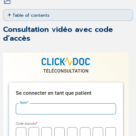
Save
Table of contents
as
PDF
Consultation
Consultation vidéo avec code
vidéo
avec
d’accès
code
d’accès