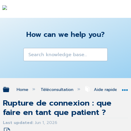
How can we help you?
Expand/collapse global hierarchy
Home
Téléconsultation
Aide rapide
Rupture de connexion : que
faire en tant que patient ?
Last updated
Jun 1, 2026