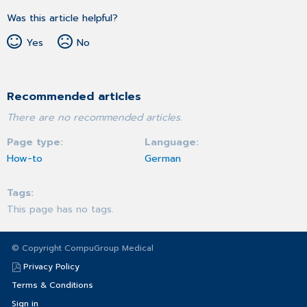
Was this article helpful?
Yes
No
Recommended articles
There are no recommended articles.
Page type
Language
How-to
German
Tags
This page has no tags.
© Copyright CompuGroup Medical
Privacy Policy
Terms & Conditions
Sign in