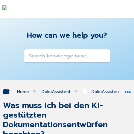
How can we help you?
Expand/collapse global hierarchy
Home
DokuAssistent
DokuAssistenten im 
Was muss ich bei den KI-
gestützten
Dokumentationsentwürfen