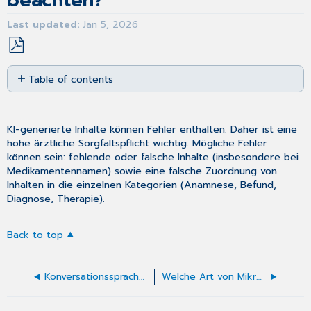
beachten?
Last updated
Jan 5, 2026
Save
Table of contents
as
No
PDF
headers
KI-generierte Inhalte können Fehler enthalten. Daher ist eine
hohe ärztliche Sorgfaltspflicht wichtig. Mögliche Fehler
können sein: fehlende oder falsche Inhalte (insbesondere bei
Medikamentennamen) sowie eine falsche Zuordnung von
Inhalten in die einzelnen Kategorien (Anamnese, Befund,
Diagnose, Therapie).
Back to top
Konversationssprachen beim CGM one DokuAssistenten: Auswahl und Funktionsweise
Welche Art von Mikrofon ist für das Gespräch geeignet?