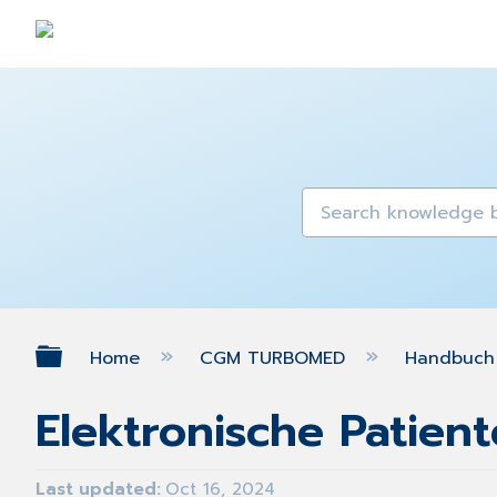
Expand/collapse global hierarch
Home
CGM TURBOMED
Handbuch 
Elektronische Patien
Last updated
Oct 16, 2024