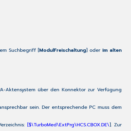
der
ePA
eines
Patienten/Versiche
ePA-
Status
prüfen
ePA
em Suchbegriff [
ModulFreischaltung
] oder
im alten
aktivieren
Datum
und
Zeitangaben
Zugriffsberechtigu
-Aktensystem über den Konnektor zur Verfügung
anfordern
Widerspruch
erfassen
 ansprechbar sein. Der entsprechende PC muss dem
und
verarbeiten
Verzeichnis:
[$\TurboMed\ExtPrg\HCS.CBOX.DE\
]. Zur
Daten