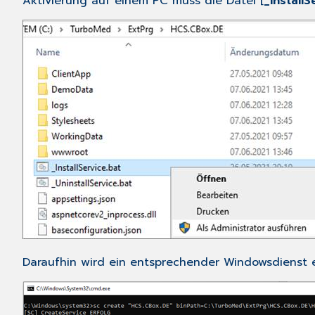
Aktivierung auf einem PC muss die Datei [
_InstallS
Daraufhin wird ein entsprechender Windowsdienst er