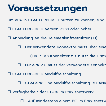
Voraussetzungen
Um ePA in
CGM TURBOMED
nutzen zu können, sind 
CGM TURBOMED
Version 21.3.1 oder höher
☐
Anbindung an die Telematikinfrastruktur (TI)
☐
Der verwendete Konnektor muss über eine 
☐
(Ein PTV3 Konnektor z.B. nutzt die Firmware 
Für ePA 2.0 muss der verwendete Konnekto
☐
CGM TURBOMED
Modulfreischaltung
☐
CGM ePA: Eine Modulfreischaltung je LAN
☐
Verfügbarkeit der CBOX im Praxisnetzwerk
☐
Auf mindestens einem PC im Praxisnetzwerk 
☐