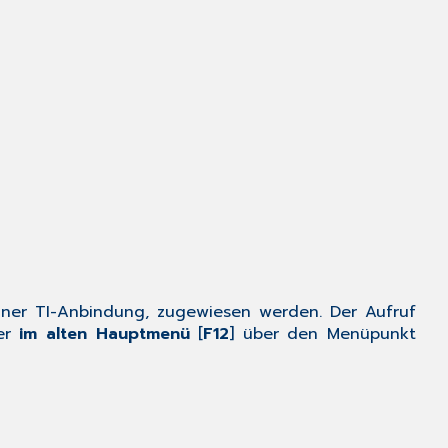
Filter
erstellen
Zulässige
Upload/Download
Dokumenten-
Typen
Zugriffsberechtigu
auf
die
ePA
des
Patienten
in
Praxisgemeinschaf
einer TI-Anbindung, zugewiesen werden. Der Aufruf
Aufruf
er
im alten Hauptmenü
[
F12
] über den Menüpunkt
aller
Patienten
mit
aktiver
Zugriffberechtigun