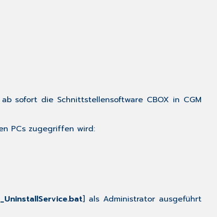
Öffnen
der
ePA
eines
Patienten/Versiche
Dokumente
in
der
ab sofort die Schnittstellensoftware CBOX in CGM
ePA
anzeigen
Dokument
en PCs zugegriffen wird:
aus
der
ePA
nach
CGM
TURBOMED
importieren
[
_UninstallService.bat
] als Administrator ausgeführt
Mehr