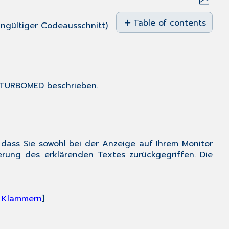
Save
as
Table of contents
ungültiger Codeausschnitt)
PDF
Einleitung
Hinweise
zur
Nomenklatur
TURBOMED
beschrieben.
in
diesem
Dokument
Voraussetzungen
Einrichtung
dass Sie sowohl bei der Anzeige auf Ihrem Monitor
Modul-
erung des erklärenden Textes zurückgegriffen. Die
Freischaltung
Aktivierung
der
CBOX
n Klammern
]
Benutzerrecht
zur