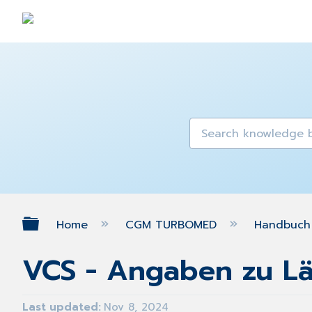
Expand/collapse global hierarch
Home
CGM TURBOMED
Handbuch 
VCS - Angaben zu L
Last updated
Nov 8, 2024