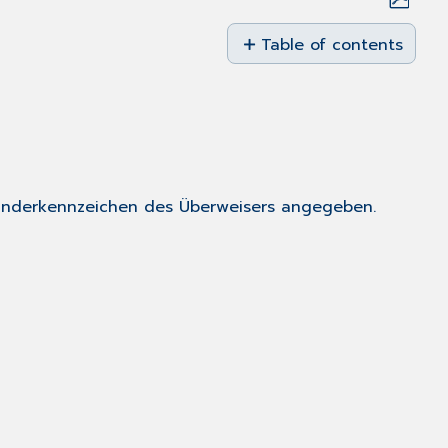
Save
as
Table of contents
PDF
Länderkennzeichen
des
Überweisers
Länderkennzeichen
des
Patienten
Länderkennzeichen des Überweisers angegeben.