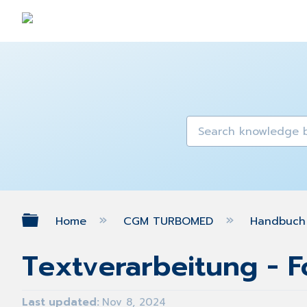
Expand/collapse global hierarch
Home
CGM TURBOMED
Handbuch 
Textverarbeitung - 
Last updated
Nov 8, 2024