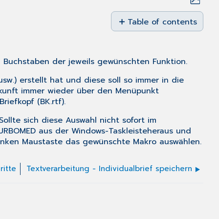
Save
as
Table of contents
No
PDF
headers
n Buchstaben der jeweils gewünschten Funktion.
w.) erstellt hat und diese soll so immer in die
kunft immer wieder über den Menüpunkt
iefkopf (BK.rtf).
Sollte sich diese Auswahl nicht sofort im
TURBOMED aus der Windows-Taskleisteheraus und
r linken Maustaste das gewünschte Makro auswählen.
ritte
Textverarbeitung - Individualbrief speichern