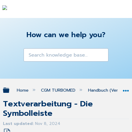
How can we help you?
Expand/collapse global hierarchy
Home
CGM TURBOMED
Handbuch (Version 25
Textverarbeitung - Die
Symbolleiste
Last updated
Nov 8, 2024