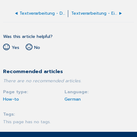
Textverarbeitung - Das CGM TURBOMED-Menü
Textverarbeitung - Einfügen von Daten
Was this article helpful?
Yes
No
Recommended articles
There are no recommended articles.
Page type
Language
How-to
German
Tags
This page has no tags.