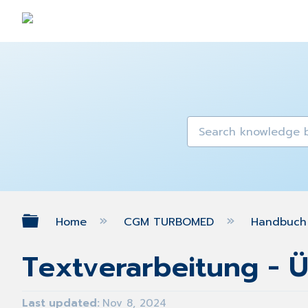
Expand/collapse global hierarch
Home
CGM TURBOMED
Handbuch 
Textverarbeitung - 
Last updated
Nov 8, 2024