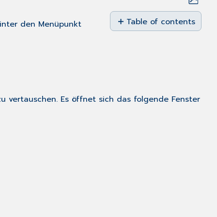
Save
as
Table of contents
nter den Menüpunkt
No
PDF
headers
zu vertauschen. Es öffnet sich das folgende Fenster