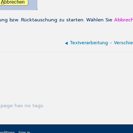
ung bzw. Rücktauschung zu starten. Wählen Sie
Abbrec
 page has no tags.
nditions
Sign in