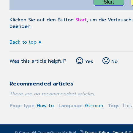
Klicken Sie auf den Button
Start
, um die Vertausch
beenden.
Back to top
Was this article helpful?
Yes
No
Recommended articles
There are no recommended articles.
Page type
How-to
Language
German
Tags
This
© Copyright CompuGroup Medical
Privacy Policy
Terms & Co