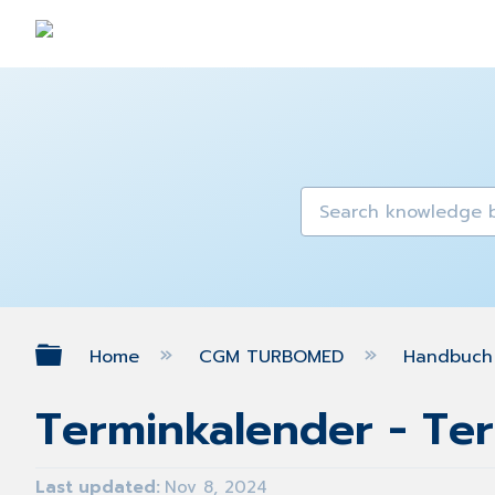
Expand/collapse global hierarch
Home
CGM TURBOMED
Handbuch 
Terminkalender - Te
Last updated
Nov 8, 2024