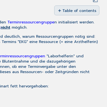
Save
as
Table of contents
PDF
Was
den
Terminressourcengruppe
n initialisiert werden.
sind
t
nicht
möglich.
Terminarten?
Terminarten
d deutlich, warum Ressourcengruppen nötig sind:
einrichten
Termins "EKG" eine Ressource (= eine Arzthelferin)
Ressourcengruppe
zuordnen
rminressourcengruppen
"Laborhelferin" und
Einer
die Blutentnahme und die dazugehörigen
Terminart
nnen, ob eine Terminvergabe unter den
Wartezimmerlisten
dieses aus Ressourcen- oder Zeitgründen nicht
zuordnen
inart fett hervorgehoben: