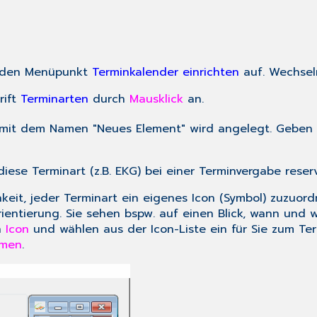
den Menüpunkt
Terminkalender einrichten
auf. Wechseln
rift
Terminarten
durch
Mausklick
an.
t mit dem Namen "Neues Element" wird angelegt. Geben S
 diese Terminart (z.B. EKG) bei einer Terminvergabe reserv
it, jeder Terminart ein eigenes Icon (Symbol) zuzuordn
rientierung. Sie sehen bspw. auf einen Blick, wann un
n
Icon
und wählen aus der Icon-Liste ein für Sie zum Te
hmen
.