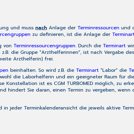
tzung und muss
nach
Anlage der
Terminressourcen
und 
urcengruppen
zu definieren, ist die Anlage der
Terminar
ng von
Terminressourcengruppen
. Durch die
Terminart
wir
.B. die Gruppe "Arzthelferinnen", ist nach Vergabe des 
ite Arzthelferin) frei.
ppen
beinhalten. So wird z.B. die
Terminart
"Labor" die
Te
 sowohl die Laborhelferin und ein geeigneter Raum für 
e Konstellation ist es CGM TURBOMED möglich, zu erke
nd hindert Sie daran, einen Termin zu vergeben, wenn 
n jeder Terminkalenderansicht die jeweils aktive Term