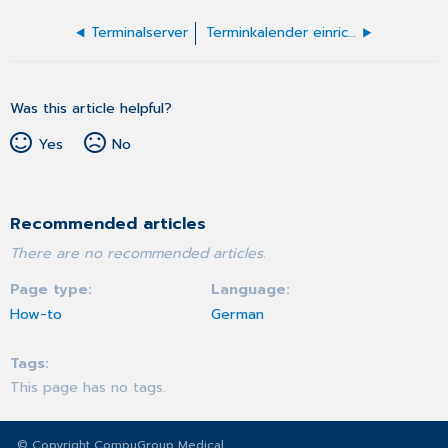
Terminalserver
Terminkalender einrichten
Was this article helpful?
Yes
No
Recommended articles
There are no recommended articles.
Page type
Language
How-to
German
Tags
This page has no tags.
© Copyright CompuGroup Medical