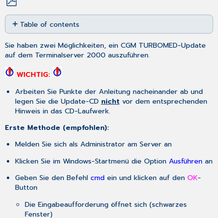
Save
Table of contents
as
No
PDF
headers
Sie haben zwei Möglichkeiten, ein CGM TURBOMED-Update
auf dem Terminalserver 2000 auszuführen.
WICHTIG:
Arbeiten Sie Punkte der Anleitung nacheinander ab und
legen Sie die Update-CD
nicht
vor dem entsprechenden
Hinweis in das CD-Laufwerk.
Erste Methode (empfohlen):
Melden Sie sich als Administrator am Server an
Klicken Sie im Windows-Startmenü die Option
Ausführen
an
Geben Sie den Befehl
cmd
ein und klicken auf den
OK
-
Button
Die Eingabeaufforderung öffnet sich (schwarzes
Fenster)