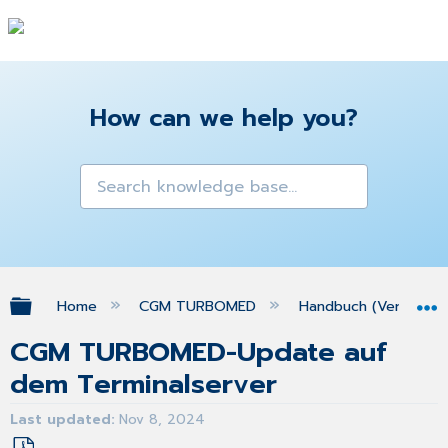
How can we help you?
Expand/collapse global hierarchy
Home
CGM TURBOMED
Handbuch (Version 25
CGM TURBOMED-Update auf
dem Terminalserver
Last updated
Nov 8, 2024