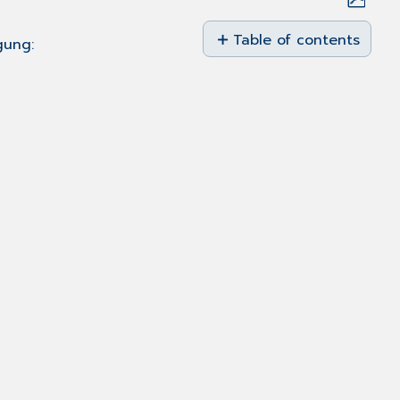
Save
as
Table of contents
gung:
No
PDF
headers