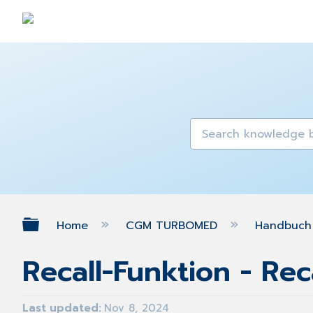
Expand/collapse global hierarch
Home
CGM TURBOMED
Handbuch 
Recall-Funktion - Rec
Last updated
Nov 8, 2024