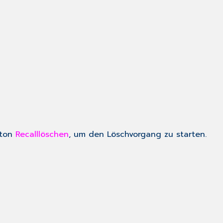
tton
Recall
löschen
, um den Löschvorgang zu starten.