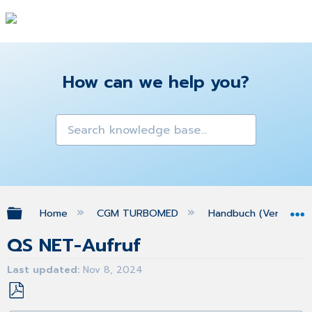
How can we help you?
Expand/collapse global hierarchy
Home
CGM TURBOMED
Handbuch (Version 25
QS NET-Aufruf
Last updated
Nov 8, 2024
Save