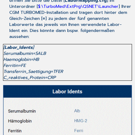
öffnen Sie bitte die Datei [
Labormapping.cfg
] im
Unterordner [
$:\TurboMed\ExtPrg\QSNET\Launcher
] Ihrer
CGM TURBOMED
-Installation und tragen dort hinter dem
Gleich-Zeichen [
=
] zu jedem der fünf genannten
Laborwerte das jeweils von Ihnen verwendete Labor-
Ident ein. Dies könnte dann bspw. folgendermaßen
aussehen:
[
Labor_Idents
]
Serumalbumin=SALB
Haemoglobin=HB
Ferritin=FE
Transferrin_Saettigung=TFER
C_reaktives_Protein=CRP