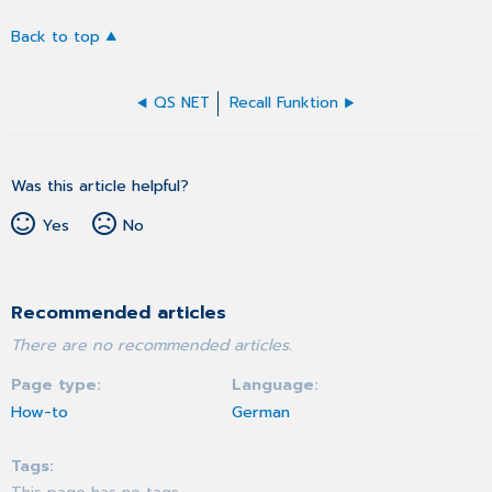
Back to top
QS NET
Recall Funktion
Was this article helpful?
Yes
No
Recommended articles
There are no recommended articles.
Page type
Language
How-to
German
Tags