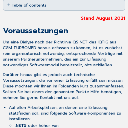
Table of contents
as
PDF
Voraussetzungen
Stand August 2021
Aufruf
der
Voraussetzungen
Erfassungssoftware
Dokumentation
Um eine Dialyse nach der Richtlinie QS NET des IQTIG aus
in
CGM TURBOMED
heraus erfassen zu können, ist es zunächst
CGM
rein organisatorisch notwendig, entsprechende Verträge mit
TURBOMED
unserem Partnerunternehmen, das ein zur Erfassung
notwendiges Softwaremodul bereitstellt, abzuschließen.
Darüber hinaus gibt es jedoch auch technische
Voraussetzungen, die vor einer Erfassung erfüllt sein müssen.
Diese möchten wir Ihnen im Folgenden kurz zusammenfassen.
Sollten Sie bei einem der genannten Punkte Hilfe benötigen,
nehmen Sie gerne Kontakt mit uns auf.
Auf allen Arbeitsplätzen, an denen eine Erfassung
stattfinden soll, sind folgende Software-komponenten zu
installieren:
.NET5
oder höher von