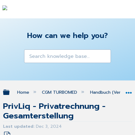
How can we help you?
Expand/collapse global hierarchy
Home
CGM TURBOMED
Handbuch (Version 25
PrivLiq - Privatrechnung -
Gesamterstellung
Last updated
Dec 3, 2024