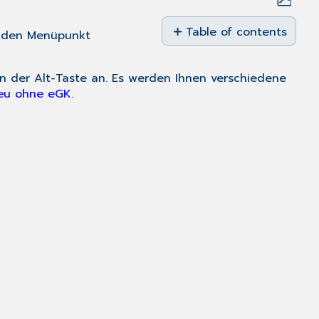
Save
as
Table of contents
 den Menüpunkt
PDF
Es
öffnet
en der
Alt
-Taste an. Es werden Ihnen verschiedene
sich
eu ohne eGK
.
nun
ein
neues
Fenster
Behandlungsfalldaten
erfassen
Befreiungen
/
Zusatzdaten