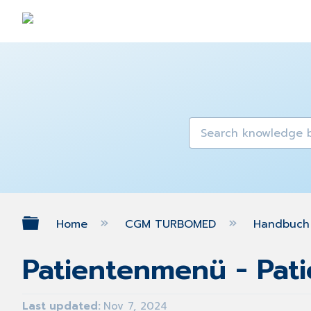
Expand/collapse global hierarch
Home
CGM TURBOMED
Handbuch 
Patientenmenü - Pat
Last updated
Nov 7, 2024