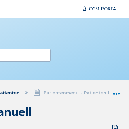
CGM PORTAL
Exp
atienten
Patientenmenü - Patienten Neuaufn
nuell