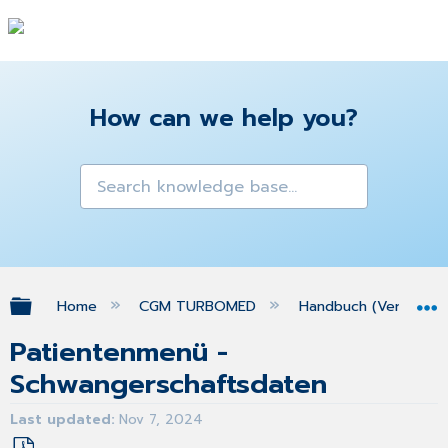
How can we help you?
Expand/collapse global hierarchy
Home
CGM TURBOMED
Handbuch (Version 25
Patientenmenü -
Schwangerschaftsdaten
Last updated
Nov 7, 2024