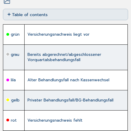
Save
Table of contents
as
PDF
Grüner
Behandlungsfall-
Button
grün
Versicherungsnachweis liegt vor
Roter
Behandlungsfall-
Button
grau
Bereits abgerechnet/abgeschlossener
Gelber
Vorquartalsbehandlungsfall
Behandlungsfall-
Button
Lila
lila
Alter Behandlungsfall nach Kassenwechsel
Behandlungsfall-
Button
Orangefarbener
gelb
Privater Behandlungsfall/BG-Behandlungsfall
Behandlungsfall-
Button
schwarzer
rot
Versicherungsnachweis fehlt
Behandlungsfall-
Button