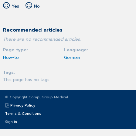
Yes
No
Recommended articles
There are no recommended articles.
Page type
Language
How-to
German
Tags
This page has no tags.
© Copyright CompuGroup Medical
Privacy Policy
Terms & Conditions
Sign in