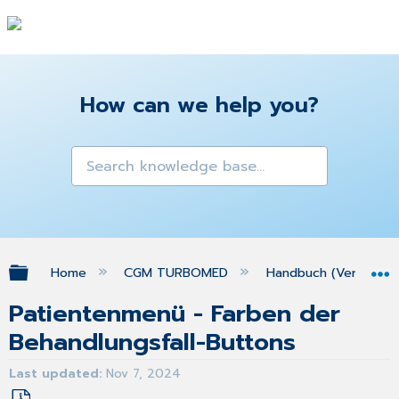
How can we help you?
Expand/collapse global hierarchy
Home
CGM TURBOMED
Handbuch (Version 25
Patientenmenü - Farben der
Behandlungsfall-Buttons
Last updated
Nov 7, 2024