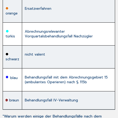
hellblauer
Behandlungsfall-
Ersatzverfahren
Button
orange
grauer
Behandlungsfall-
Button
Abrechnungsrelevanter
mittelblauer
türkis
Vorquartalsbehandlungsfall Nachzügler
Behandlungsfall-
Button
brauner
nicht valent
Behandlungsfall-
schwarz
Button
Behandlungsfall mit dem Abrechnungsgebiet 15
blau
(ambulantes Operieren) nach § 115b
braun
Behandlungsfall IV-Verwaltung
"Warum werden einige der Behandlungsfälle nach dem