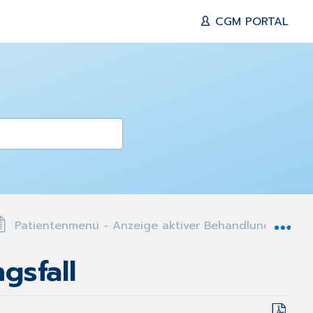
CGM PORTAL
Exp
Patientenmenü - Anzeige aktiver Behandlungsfall
gsfall