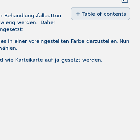
Save
as
Table of contents
en Behandlungsfallbutton
PDF
chwierig werden. Daher
Hintergrundfarbe
mgesetzt:
für
IV-
s in einer voreingestellten Farbe darzustellen. Nun
Fälle
wählen.
d wie Karteikarte
auf
ja
gesetzt werden.