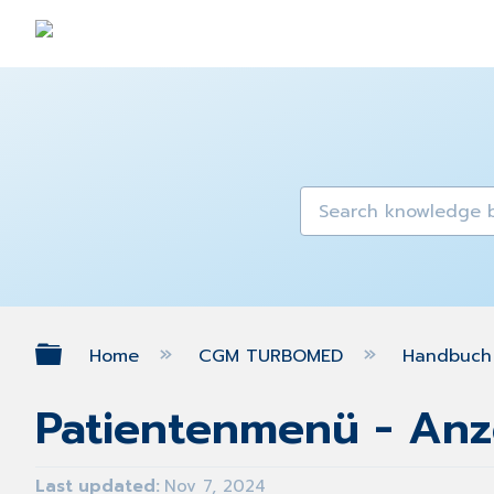
Expand/collapse global hierarch
Home
CGM TURBOMED
Handbuch 
Patientenmenü - Anze
Last updated
Nov 7, 2024