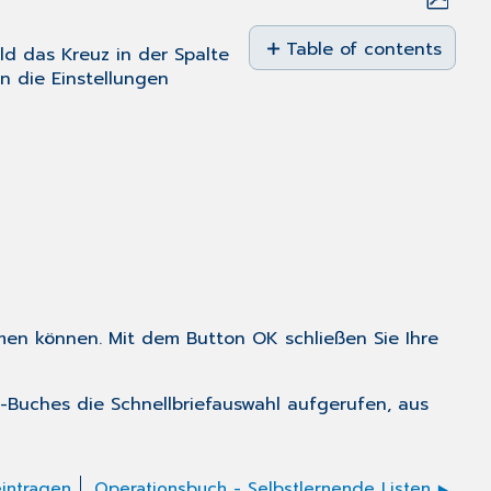
Save
as
Table of contents
ld das Kreuz in der Spalte
No
PDF
n die
Einstellungen
headers
ehmen können. Mit dem Button
OK
schließen Sie Ihre
P-Buches die Schnellbriefauswahl aufgerufen, aus
eintragen
Operationsbuch - Selbstlernende Listen