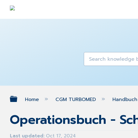
Expand/collapse global hierarch
Home
CGM TURBOMED
Handbuch 
Operationsbuch - Sch
Last updated
Oct 17, 2024