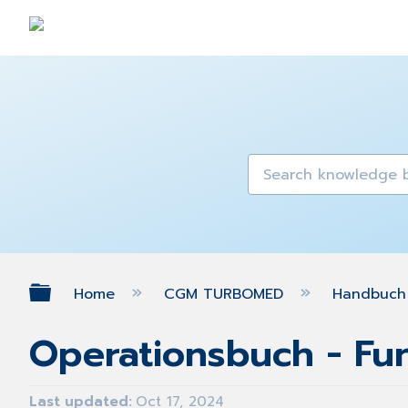
Expand/collapse global hierarch
Home
CGM TURBOMED
Handbuch 
Operationsbuch - Fu
Last updated
Oct 17, 2024