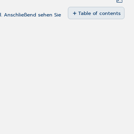
Save
as
Table of contents
l. Anschließend sehen Sie
PDF
Datum
im
Operationsbuch
Einstellungen
Beenden