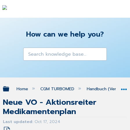
How can we help you?
Expand/collapse global hierarchy
Home
CGM TURBOMED
Handbuch (Version 25
Neue VO - Aktionsreiter
Medikamentenplan
Last updated
Oct 17, 2024