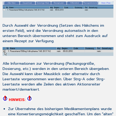
Aktionsreiter
"Medikamentenplan"
Folgende
Einstellungen
stehen
Durch Auswahl der Verordnung (Setzen des Häkchens im
bereits
ersten Feld), wird die Verordnung automatisch in den
zur
unteren Bereich übernommen und steht zum Ausdruck auf
Verfügung:
einem Rezept zur Verfügung.
Funktionen
innerhalb
der
Spalten
Alle Informationen zur Verordnung (Packungsgröße,
im
Dosierung, etc.) werden in den unteren Bereich übergeben.
Aktionsreiter
Die Auswahl kann über Mausklick oder alternativ durch
"Medikamentenplan"
Leertaste
vorgenommen werden. Über
Strg-A
oder
Strg-
Kontextmenü
Leertaste
werden alle Zeilen des aktiven Aktionsreiter
(rechte
markiert/demarkiert.
Maustaste)
im
HINWEIS:
Aktionsreiter
"Medikamentenplan"
Zur Übernahme des bisherigen
Medikamentenplans
wurde
eine Konvertierungsmöglichkeit geschaffen. Um den "alten"