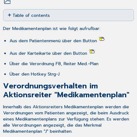
Save
Table of contents
as
PDF
Verordnungsverhalten
Der Medikamentenplan ist wie folgt aufrufbar:
im
Aktionsreiter
Aus dem Patientenmenü über den Button
"Medikamentenplan"
Aufruf
Aus der Karteikarte über den Button
des
"alten"
Über die Verordnung
F8
, Reiter Med.-Plan
Medikamentenplans
Über den Hotkey
Strg-J
Weitere
Funktionen
Verordnungsverhalten im
im
Aktionsreiter "Medikamentenplan"
Aktionsreiter
"Medikamentenplan"
Bemerkungen
Innerhalb des Aktionsreiters
Medikamentenplan
werden die
zum
Verordnungen vom Patienten angezeigt, die beim Ausdruck
Medikamentenplan
eines Medikamentenplans zur Verfügung stehen. Es werden
alle Verordnungen angezeigt, die das Merkmal
Einstellungen
Medikamentenplan "J" beinhalten.
im