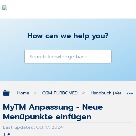
How can we help you?
Expand/collapse global hierarchy
Home
CGM TURBOMED
Handbuch (Version 25
MyTM Anpassung - Neue
Menüpunkte einfügen
Last updated
Oct 17, 2024