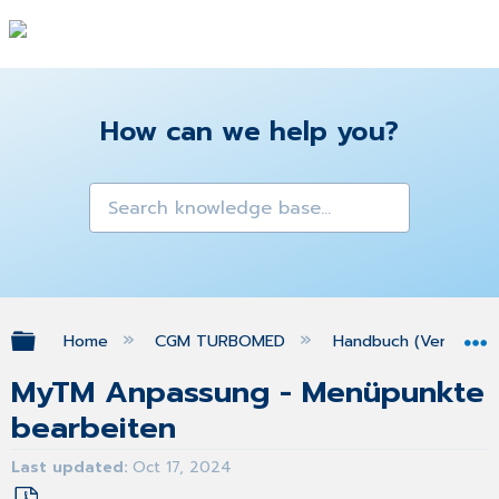
How can we help you?
Expand/collapse global hierarchy
Home
CGM TURBOMED
Handbuch (Version 25
MyTM Anpassung - Menüpunkte
bearbeiten
Last updated
Oct 17, 2024