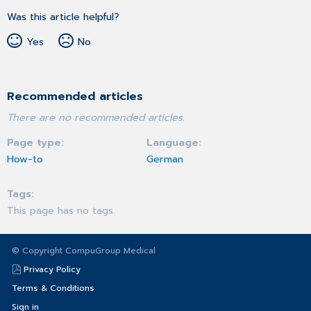
Was this article helpful?
Yes
No
Recommended articles
There are no recommended articles.
Page type
Language
How-to
German
Tags
This page has no tags.
© Copyright CompuGroup Medical
Privacy Policy
Terms & Conditions
Sign in