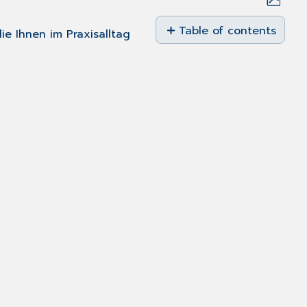
Save
as
Table of contents
ie Ihnen im Praxisalltag
No
PDF
headers