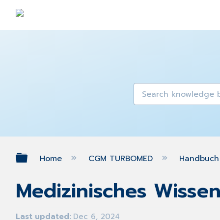
Expand/collapse global hierarch
Home
CGM TURBOMED
Handbuch 
Medizinisches Wissen
Last updated
Dec 6, 2024