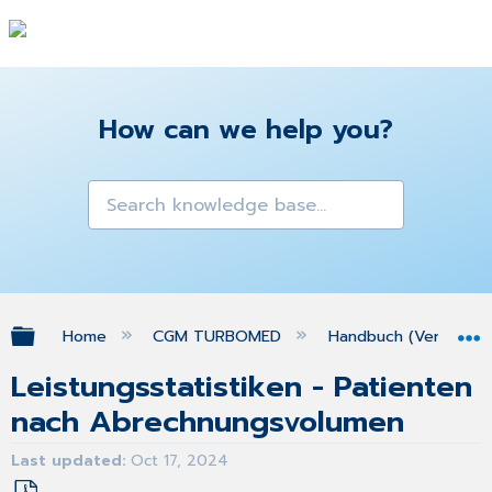
How can we help you?
Expand/collapse global hierarchy
Home
CGM TURBOMED
Handbuch (Version 25
Leistungsstatistiken - Patienten
nach Abrechnungsvolumen
Last updated
Oct 17, 2024