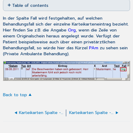
Table of contents
as
No
PDF
headers
In der Spalte Fall wird festgehalten, auf welchen
Behandlungsfall
sich der einzelne Karteikarteneintrag bezieht.
Hier finden Sie z.B. die Angabe
Org
, wenn die Zeile von
einem Originalschein heraus angelegt wurde. Verfügt der
Patient beispielsweise auch über einen privatärztlichen
Behandlungsfall, so würde hier das Kürzel
PAm
zu sehen sein
(Private Ambulante Behandlung).
Back to top
Karteikarten Spalte - Eintragsspalte
Karteikarten Spalte - Spaltentypen-Übersicht