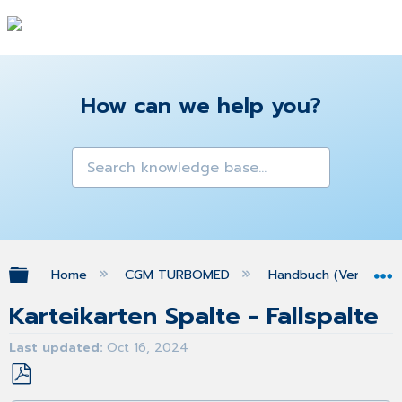
How can we help you?
Expand/collapse global hierarchy
Home
CGM TURBOMED
Handbuch (Version 25
Karteikarten Spalte - Fallspalte
Last updated
Oct 16, 2024
Save