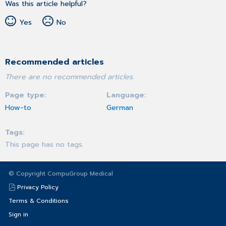
Was this article helpful?
Yes
No
Recommended articles
There are no recommended articles.
Page type
Language
How-to
German
Tags
This page has no tags.
© Copyright CompuGroup Medical
Privacy Policy
Terms & Conditions
Sign in