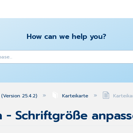
How can we help you?
y
(Version 25.4.2)
Karteikarte
Karteika
n - Schriftgröße anpas