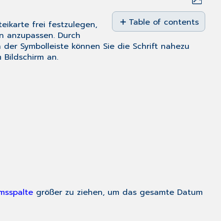
Save
as
Table of contents
ikarte frei festzulegen,
No
PDF
en anzupassen. Durch
headers
n der
Symbolleiste
können Sie die Schrift nahezu
 Bildschirm an.
msspalte
größer zu ziehen, um das gesamte Datum