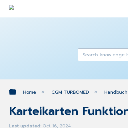
Expand/collapse global hierarch
Home
CGM TURBOMED
Handbuch 
Karteikarten Funktio
Last updated
Oct 16, 2024