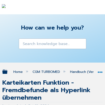
How can we help you?
Expand/collapse global hierarchy
Home
CGM TURBOMED
Handbuch (Version 25
Karteikarten Funktion -
Fremdbefunde als Hyperlink
übernehmen