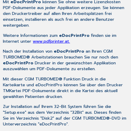
Mit
eDocPrintPro
können Sie ohne weitere Lizenzkosten
Funktion
PDF-Dokumente aus jeder Applikation erzeugen. Sie können
nutzen
den Druckertreiber auf allen Ihren Arbeitsplätzen frei
können:
einsetzen, installieren als auch frei an andere Benutzer
weitergeben.
Weitere Informationen zum
eDocPrintPro
finden sie im
Internet unter
www.pdfprinter.at.
Nach der Installation von
eDocPrintPro
an Ihren CGM
TURBOMED® Arbeitstationen brauchen Sie nur noch den
eDocPrintPro
Drucker in der gewünschten Applikation
auszuwählen um PDF-Dokumente zu erstellen.
Mit dieser CGM TURBOMED® Funktion Druck in die
Karteikarte und eDocPrintPro können Sie über den Drucker
TMKartei
PDF-Dokumente direkt in die Kartei des aktuell
gewählten Patienten drucken.
Zur Installation auf Ihrem 32-Bit System führen Sie die
"Setup.exe" aus dem Verzeichnis "32Bit" aus. Dieses finden
Sie im Verzeichnis "Disk2" auf der CGM TURBOMED®-DVD im
Unterverzeichnis "eDocPrintPro".