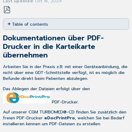
Last updated
Oct 16, 2024
Save
Table of contents
as
PDF
Dokumentationen
Dokumentationen über PDF-
über
PDF-
Drucker in die Karteikarte
Drucker
übernehmen
in
die
Arbeiten Sie in der Praxis z.B. mit einer Geräteanbindung, die
Karteikarte
nicht über eine GDT-Schnittstelle verfügt, ist es möglich die
übernehmen
Befunde direkt beim Patienten abzulegen.
Was
muss
Das Ablegen der Dateien erfolgt über den
in
CGM
PDF-Drucker.
TURBOMED
erfolgen,
Auf unserer CGM TURBOMED®-CD finden Sie zusätzlich den
damit
freien PDF-Drucker
eDocPrintPro
, welchen Sie bei Bedarf
Sie
installieren können um PDF-Dateien zu erstellen.
diese