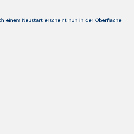
Rückmeldungen
Sonstiges
ch einem Neustart erscheint nun in der Oberfläche
Deaktivieren
einer
KV-
CONNECT-
Einrichtung
Neueinrichtung
eines
KV-
CONNECT-
Zuganges