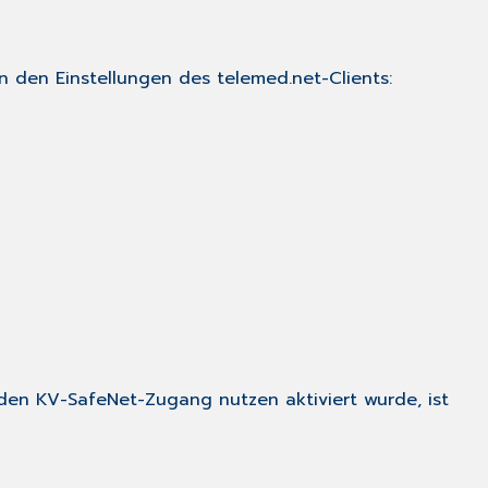
CONNECT
Der
Anmeldevorgang
 in den
Einstellungen
des
telemed.net-Clients
:
Warnhinweis
bei
mehrfacher
Anmeldung
Probleme
bei
der
Anmeldung
Einrichtung
der
eAbrechnung
mittels
KV-
den KV-SafeNet-Zugang nutzen
aktiviert wurde, ist
CONNECT
in
CGM
TURBOMED