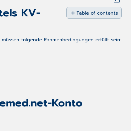
Save
els KV-
as
Table of contents
PDF
Rahmenbedingungen
eAbrechnungsversand
mittels
müssen folgende Rahmenbedingungen erfüllt sein:
KV-
CONNECT
Aktivieren
des
KV-
CONNECT
Dienstes
für
ein
lemed.net-Konto
telemed.net-
Konto
Anmeldung
bei
KV-