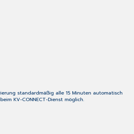
Versand
der
eAbrechnung
mittels
KV-
CONNECT
Abholen
von
Nachrichten
Automatisches
Abholen
von
Nachrichten
strierung standardmäßig alle 15 Minuten automatisch
Manuelles
 beim KV-CONNECT-Dienst möglich.
Abholen
von
Nachrichten
Einsehen
der