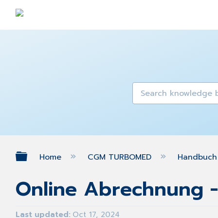
Expand/collapse global hierarch
Home
CGM TURBOMED
Handbuch 
Online Abrechnung 
Last updated
Oct 17, 2024