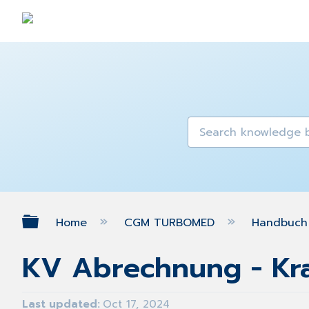
Expand/collapse global hierarch
Home
CGM TURBOMED
Handbuch 
KV Abrechnung - Kr
Last updated
Oct 17, 2024