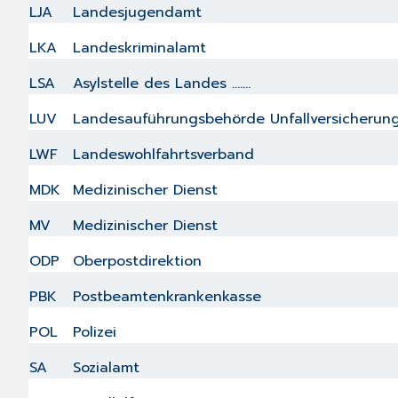
LJA
Landesjugendamt
LKA
Landeskriminalamt
LSA
Asylstelle des Landes .......
LUV
Landesauführungsbehörde Unfallversicherun
LWF
Landeswohlfahrtsverband
MDK
Medizinischer Dienst
MV
Medizinischer Dienst
ODP
Oberpostdirektion
PBK
Postbeamtenkrankenkasse
POL
Polizei
SA
Sozialamt