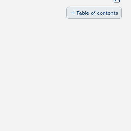
Save
as
Table of contents
No
PDF
headers